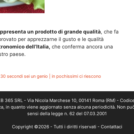
appresenta un prodotto di grande qualità
, che fa
rovato per apprezzarne il gusto e le qualità
tronomico dell’Italia,
che conferma ancora una
ostro paese.
o 30 secondi sei un genio | in pochissimi ci riescono
WEB 365 SRL - Via Nicola Marchese 10, 00141 Roma (RM) - Codice
ica, in quanto viene aggiornato senza alcuna periodicità. Non pu
sensi della legge n. 62 del 07.03.2001
Copyright ©2026 - Tutti i diritti riservati -
Contattaci