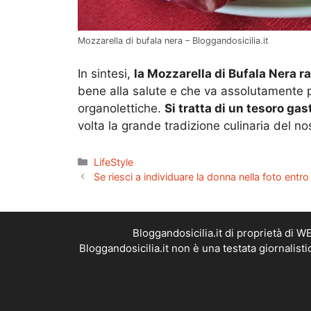
Mozzarella di bufala nera – Bloggandosicilia.it
In sintesi,
la Mozzarella di Bufala Nera r
bene alla salute e che va assolutamente p
organolettiche.
Si tratta di un tesoro gas
volta la grande tradizione culinaria del n
Categorie
LifeStyle
Se riesci a individuare la donna nella foto entr
Bloggandosicilia.it di proprietà di 
Bloggandosicilia.it non è una testata giornalist