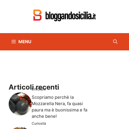
Vai
al
contenuto
MENU
Articoli recenti
LifeStyle
Scopriamo perchè la
Mozzarella Nera, fa quasi
paura ma è buonissima e fa
anche bene!
Curiosità